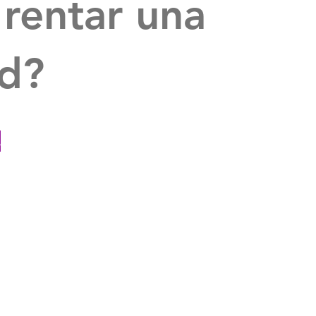
 rentar una
d?
s